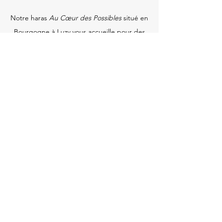
Notre haras
Au Cœur des Possibles
situé en
Bourgogne à Luzy vous accueille pour des
cours d'équitation, des stages à la semaine
ou au weekend pour débutants ou cavaliers
confirmés.
Nous initions vos enfants à monter à cheval
via des ateliers parents/enfants, et
renforçons votre relation avec votre cheval
grâce à une équitation éthologique et
sportive.
Contactez nos écuries proche Saône et
Loire si vous souhaitez échanger plus
amplement