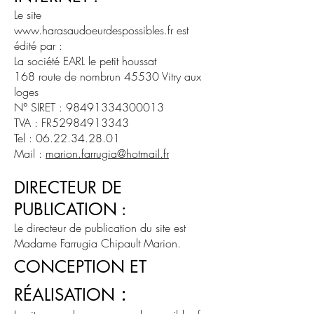
Le site
www.harasaudoeurdespossibles.fr
est
édité par :
La société EARL le petit houssat
168 route de nombrun 45530 Vitry aux
loges
N° SIRET : 98491334300013
TVA : FR52984913343
Tel : 06.22.34.28.01
Mail :
marion.farrugia@hotmail.fr
DIRECTEUR DE
PUBLICATION :
Le directeur de publication du site est
Madame Farrugia Chipault Marion.
CONCEPTION ET
:
RÉALISATION