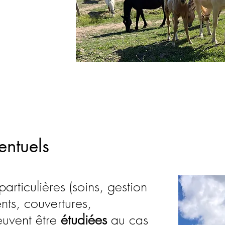
entuels
rticulières (soins, gestion
ts, couvertures,
euvent être
étudiées
au cas