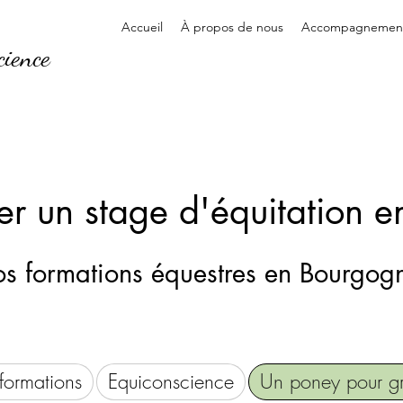
Accueil
À propos de nous
Accompagnement 
cience
er un stage d'équitation e
s formations équestres en Bourgog
formations
Equiconscience
Un poney pour gr