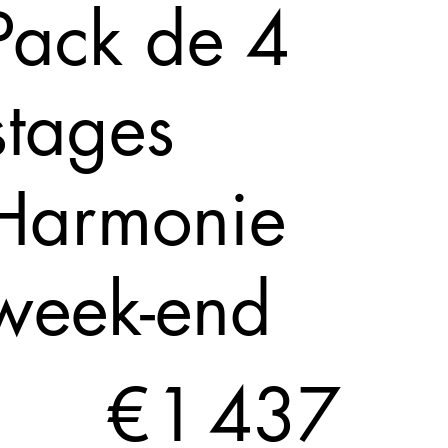
Pack de 4
stages
Harmonie
week-end
7 €
€
1 437