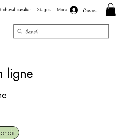
Connexion
cheval-cavalier
Stages
More
n ligne
ne
andir