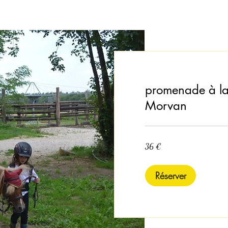
promenade à la
Morvan
36
36 €
euros
Réserver