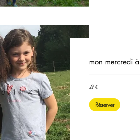
mon mercredi à
27
27 €
euros
Réserver