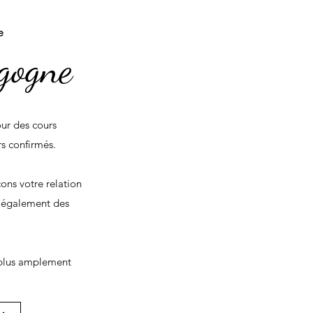
e
rgogne
ur des cours
s confirmés.
çons votre relation
s également des
 plus amplement